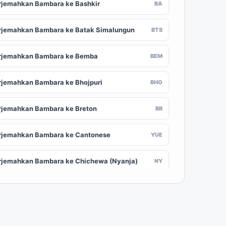
rjemahkan Bambara ke Bashkir
BA
rjemahkan Bambara ke Batak Simalungun
BTS
rjemahkan Bambara ke Bemba
BEM
rjemahkan Bambara ke Bhojpuri
BHO
rjemahkan Bambara ke Breton
BR
rjemahkan Bambara ke Cantonese
YUE
rjemahkan Bambara ke Chichewa (Nyanja)
NY
rjemahkan Bambara ke Chuvash
CV
rjemahkan Bambara ke Croatian
HR