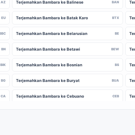
Terjemahkan Bambara ke Balinese
Te
AZ
BAN
Terjemahkan Bambara ke Batak Karo
Te
EU
BTX
Terjemahkan Bambara ke Belarusian
Te
BBC
BE
Terjemahkan Bambara ke Betawi
Te
BN
BEW
Terjemahkan Bambara ke Bosnian
Te
BIK
BS
Terjemahkan Bambara ke Buryat
Te
BG
BUA
Terjemahkan Bambara ke Cebuano
Te
CA
CEB
Terjemahkan Bambara ke Chinese
Te
-CN
ZH-TW
(Traditional)
Terjemahkan Bambara ke Crimean Tatar
Te
CO
CRH