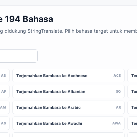
e 194 Bahasa
g didukung StringTranslate. Pilih bahasa target untuk me
Terjemahkan Bambara ke Acehnese
Te
AB
ACE
Terjemahkan Bambara ke Albanian
Te
AF
SQ
Terjemahkan Bambara ke Arabic
Te
AM
AR
Terjemahkan Bambara ke Awadhi
Te
AS
AWA