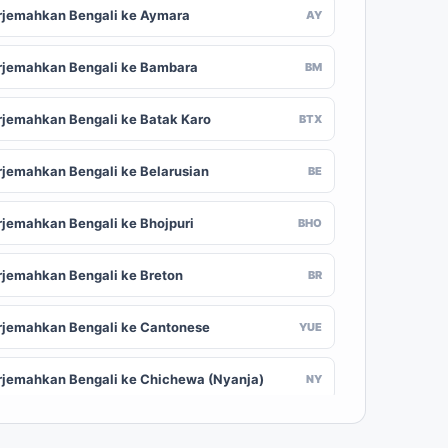
rjemahkan Bengali ke Aymara
AY
rjemahkan Bengali ke Bambara
BM
rjemahkan Bengali ke Batak Karo
BTX
rjemahkan Bengali ke Belarusian
BE
rjemahkan Bengali ke Bhojpuri
BHO
rjemahkan Bengali ke Breton
BR
rjemahkan Bengali ke Cantonese
YUE
rjemahkan Bengali ke Chichewa (Nyanja)
NY
rjemahkan Bengali ke Chuvash
CV