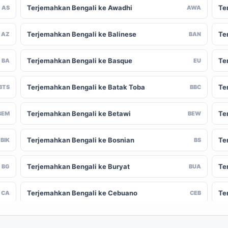
Terjemahkan Bengali ke Awadhi
Te
AS
AWA
Terjemahkan Bengali ke Balinese
Te
AZ
BAN
Terjemahkan Bengali ke Basque
Te
BA
EU
Terjemahkan Bengali ke Batak Toba
Te
BTS
BBC
Terjemahkan Bengali ke Betawi
Te
BEM
BEW
Terjemahkan Bengali ke Bosnian
Te
BIK
BS
Terjemahkan Bengali ke Buryat
Te
BG
BUA
Terjemahkan Bengali ke Cebuano
Te
CA
CEB
Terjemahkan Bengali ke Chinese (Traditional)
Te
-CN
ZH-TW