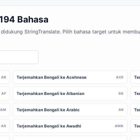
 194 Bahasa
g didukung StringTranslate. Pilih bahasa target untuk mem
Terjemahkan Bengali ke Acehnese
Te
AB
ACE
Terjemahkan Bengali ke Albanian
Te
AF
SQ
Terjemahkan Bengali ke Arabic
Te
AM
AR
Terjemahkan Bengali ke Awadhi
Te
AS
AWA