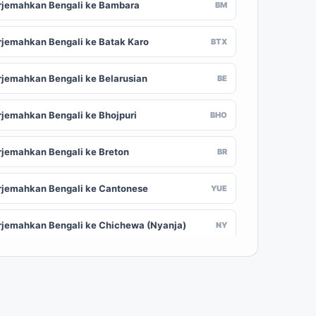
rjemahkan Bengali ke Bambara
BM
rjemahkan Bengali ke Batak Karo
BTX
rjemahkan Bengali ke Belarusian
BE
rjemahkan Bengali ke Bhojpuri
BHO
rjemahkan Bengali ke Breton
BR
rjemahkan Bengali ke Cantonese
YUE
rjemahkan Bengali ke Chichewa (Nyanja)
NY
rjemahkan Bengali ke Chuvash
CV
rjemahkan Bengali ke Croatian
HR