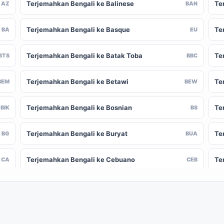
Terjemahkan Bengali ke Balinese
Te
AZ
BAN
Terjemahkan Bengali ke Basque
Te
BA
EU
Terjemahkan Bengali ke Batak Toba
Te
BTS
BBC
Terjemahkan Bengali ke Betawi
Te
BEM
BEW
Terjemahkan Bengali ke Bosnian
Te
BIK
BS
Terjemahkan Bengali ke Buryat
Te
BG
BUA
Terjemahkan Bengali ke Cebuano
Te
CA
CEB
Terjemahkan Bengali ke Chinese (Traditional)
Te
-CN
ZH-TW
Terjemahkan Bengali ke Crimean Tatar
Te
CO
CRH