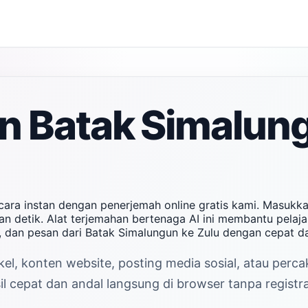
n Batak Simalung
cara instan dengan penerjemah online gratis kami. Masukk
n detik. Alat terjemahan bertenaga AI ini membantu pelajar
 dan pesan dari Batak Simalungun ke Zulu dengan cepat d
kel, konten website, posting media sosial, atau perc
l cepat dan andal langsung di browser tanpa registra