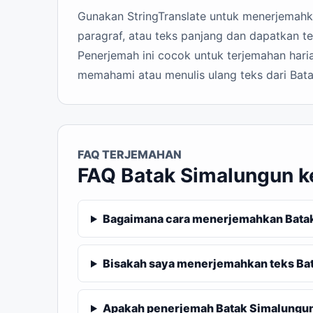
Gunakan StringTranslate untuk menerjemahkan
paragraf, atau teks panjang dan dapatkan te
Penerjemah ini cocok untuk terjemahan haria
memahami atau menulis ulang teks dari Bata
FAQ TERJEMAHAN
FAQ Batak Simalungun k
Bagaimana cara menerjemahkan Batak
Bisakah saya menerjemahkan teks Bat
Apakah penerjemah Batak Simalungun k