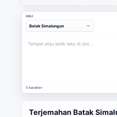
ASLI
Batak Simalungun
0 karakter
Terjemahan Batak Simal