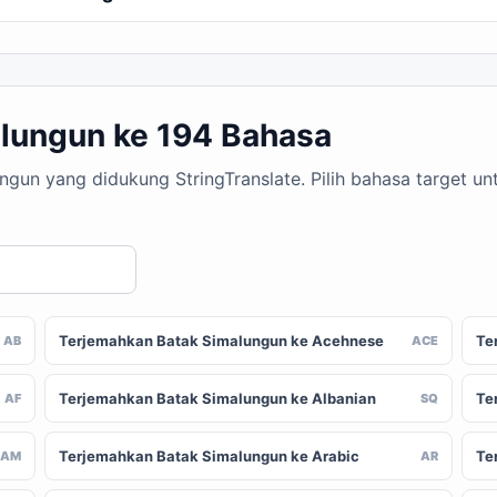
lungun ke 194 Bahasa
ungun yang didukung StringTranslate. Pilih bahasa target 
Terjemahkan Batak Simalungun ke Acehnese
Te
AB
ACE
Terjemahkan Batak Simalungun ke Albanian
Te
AF
SQ
Terjemahkan Batak Simalungun ke Arabic
Te
AM
AR