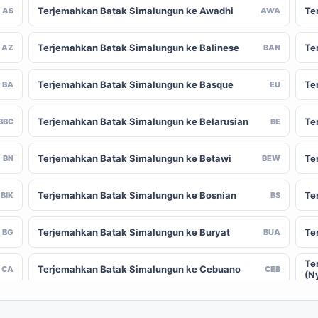
Terjemahkan Batak Simalungun ke Awadhi
Te
AS
AWA
Terjemahkan Batak Simalungun ke Balinese
Te
AZ
BAN
Terjemahkan Batak Simalungun ke Basque
Te
BA
EU
Terjemahkan Batak Simalungun ke Belarusian
Te
BBC
BE
Terjemahkan Batak Simalungun ke Betawi
Te
BN
BEW
Terjemahkan Batak Simalungun ke Bosnian
Te
BIK
BS
Terjemahkan Batak Simalungun ke Buryat
Te
BG
BUA
Te
Terjemahkan Batak Simalungun ke Cebuano
CA
CEB
(N
Terjemahkan Batak Simalungun ke Chinese
Te
-CN
ZH-TW
(Traditional)