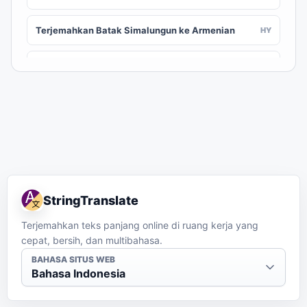
Terjemahkan Batak Simalungun ke Armenian
HY
Terjemahkan Batak Simalungun ke Assamese
AS
Terjemahkan Batak Simalungun ke Awadhi
AWA
Terjemahkan Batak Simalungun ke Aymara
AY
Terjemahkan Batak Simalungun ke Azerbaijani
AZ
StringTranslate
Terjemahkan Batak Simalungun ke Balinese
BAN
Terjemahkan teks panjang online di ruang kerja yang
cepat, bersih, dan multibahasa.
Terjemahkan Batak Simalungun ke Bambara
BM
BAHASA SITUS WEB
Bahasa Indonesia
Terjemahkan Batak Simalungun ke Bashkir
BA