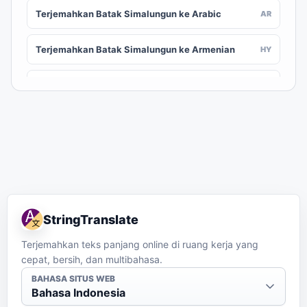
Terjemahkan Batak Simalungun ke Arabic
AR
Terjemahkan Batak Simalungun ke Armenian
HY
Terjemahkan Batak Simalungun ke Assamese
AS
Terjemahkan Batak Simalungun ke Awadhi
AWA
Terjemahkan Batak Simalungun ke Aymara
AY
Terjemahkan Batak Simalungun ke Azerbaijani
AZ
StringTranslate
Terjemahkan Batak Simalungun ke Balinese
BAN
Terjemahkan teks panjang online di ruang kerja yang
cepat, bersih, dan multibahasa.
Terjemahkan Batak Simalungun ke Bambara
BM
BAHASA SITUS WEB
Bahasa Indonesia
Terjemahkan Batak Simalungun ke Bashkir
BA