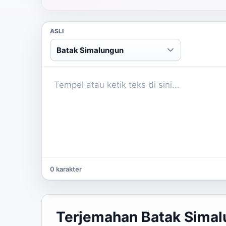
ASLI
Batak Simalungun
0 karakter
Terjemahan Batak Simal