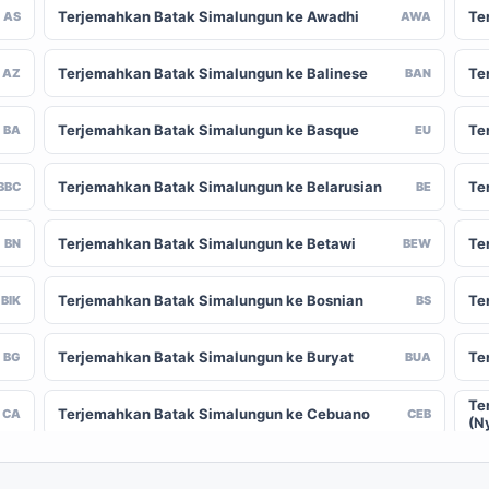
Terjemahkan Batak Simalungun ke Awadhi
Te
AS
AWA
Terjemahkan Batak Simalungun ke Balinese
Te
AZ
BAN
Terjemahkan Batak Simalungun ke Basque
Te
BA
EU
Terjemahkan Batak Simalungun ke Belarusian
Te
BBC
BE
Terjemahkan Batak Simalungun ke Betawi
Te
BN
BEW
Terjemahkan Batak Simalungun ke Bosnian
Te
BIK
BS
Terjemahkan Batak Simalungun ke Buryat
Te
BG
BUA
Te
Terjemahkan Batak Simalungun ke Cebuano
CA
CEB
(N
Terjemahkan Batak Simalungun ke Chinese
Te
-CN
ZH-TW
(Traditional)