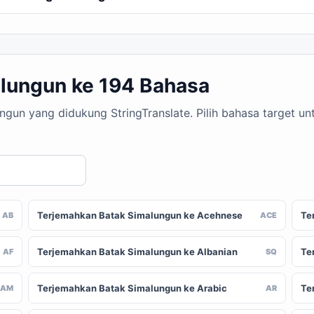
lungun ke 194 Bahasa
ungun yang didukung StringTranslate. Pilih bahasa target 
Terjemahkan Batak Simalungun ke Acehnese
Te
AB
ACE
Terjemahkan Batak Simalungun ke Albanian
Te
AF
SQ
Terjemahkan Batak Simalungun ke Arabic
Te
AM
AR