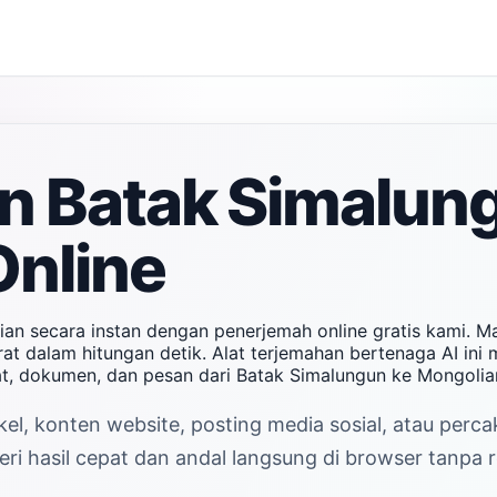
n Batak Simalun
Online
an secara instan dengan penerjemah online gratis kami. M
t dalam hitungan detik. Alat terjemahan bertenaga AI ini m
t, dokumen, dan pesan dari Batak Simalungun ke Mongoli
kel, konten website, posting media sosial, atau perc
 hasil cepat dan andal langsung di browser tanpa re