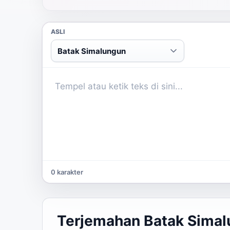
ASLI
Batak Simalungun
0 karakter
Terjemahan Batak Simal