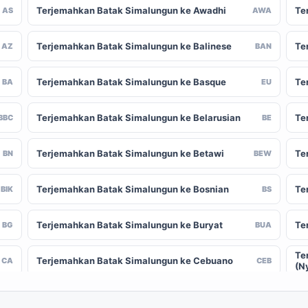
Terjemahkan Batak Simalungun ke Awadhi
Te
AS
AWA
Terjemahkan Batak Simalungun ke Balinese
Te
AZ
BAN
Terjemahkan Batak Simalungun ke Basque
Te
BA
EU
Terjemahkan Batak Simalungun ke Belarusian
Te
BBC
BE
Terjemahkan Batak Simalungun ke Betawi
Te
BN
BEW
Terjemahkan Batak Simalungun ke Bosnian
Te
BIK
BS
Terjemahkan Batak Simalungun ke Buryat
Te
BG
BUA
Te
Terjemahkan Batak Simalungun ke Cebuano
CA
CEB
(N
Terjemahkan Batak Simalungun ke Chinese
Te
-CN
ZH-TW
(Traditional)