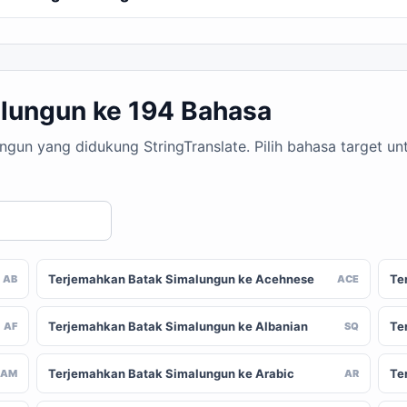
lungun ke 194 Bahasa
ungun yang didukung StringTranslate. Pilih bahasa target 
Terjemahkan Batak Simalungun ke Acehnese
Te
AB
ACE
Terjemahkan Batak Simalungun ke Albanian
Te
AF
SQ
Terjemahkan Batak Simalungun ke Arabic
Te
AM
AR