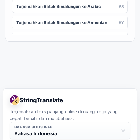
Terjemahkan Batak Simalungun ke Arabic
AR
Terjemahkan Batak Simalungun ke Armenian
HY
Terjemahkan Batak Simalungun ke Assamese
AS
Terjemahkan Batak Simalungun ke Awadhi
AWA
Terjemahkan Batak Simalungun ke Aymara
AY
Terjemahkan Batak Simalungun ke Azerbaijani
AZ
StringTranslate
Terjemahkan Batak Simalungun ke Balinese
BAN
Terjemahkan teks panjang online di ruang kerja yang
cepat, bersih, dan multibahasa.
Terjemahkan Batak Simalungun ke Bambara
BM
BAHASA SITUS WEB
Bahasa Indonesia
Terjemahkan Batak Simalungun ke Bashkir
BA