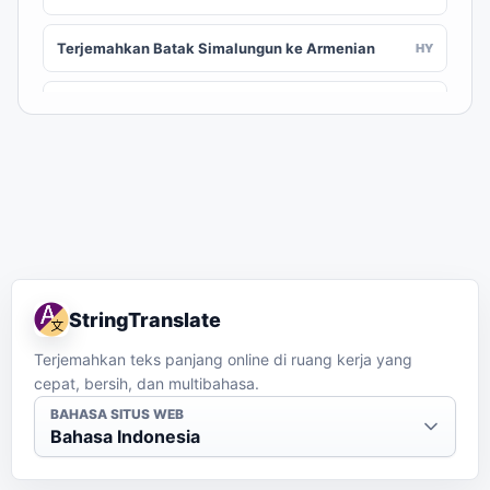
Terjemahkan Batak Simalungun ke Armenian
HY
Terjemahkan Batak Simalungun ke Assamese
AS
Terjemahkan Batak Simalungun ke Awadhi
AWA
Terjemahkan Batak Simalungun ke Aymara
AY
Terjemahkan Batak Simalungun ke Azerbaijani
AZ
StringTranslate
Terjemahkan Batak Simalungun ke Balinese
BAN
Terjemahkan teks panjang online di ruang kerja yang
cepat, bersih, dan multibahasa.
Terjemahkan Batak Simalungun ke Bambara
BM
BAHASA SITUS WEB
Bahasa Indonesia
Terjemahkan Batak Simalungun ke Bashkir
BA