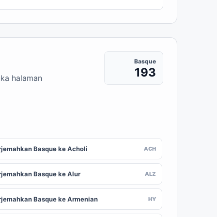
Basque
193
uka halaman
rjemahkan Basque ke Acholi
ACH
rjemahkan Basque ke Alur
ALZ
rjemahkan Basque ke Armenian
HY