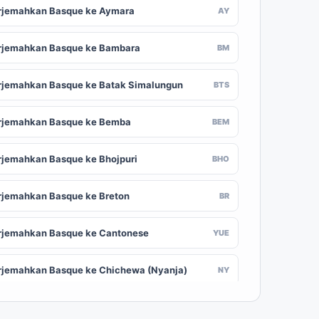
rjemahkan Basque ke Aymara
AY
rjemahkan Basque ke Bambara
BM
rjemahkan Basque ke Batak Simalungun
BTS
rjemahkan Basque ke Bemba
BEM
rjemahkan Basque ke Bhojpuri
BHO
rjemahkan Basque ke Breton
BR
rjemahkan Basque ke Cantonese
YUE
rjemahkan Basque ke Chichewa (Nyanja)
NY
rjemahkan Basque ke Chuvash
CV