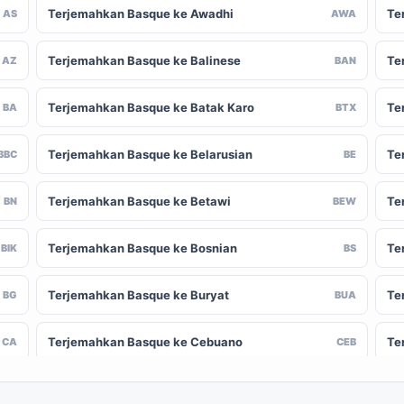
Terjemahkan Basque ke Awadhi
Te
AS
AWA
Terjemahkan Basque ke Balinese
Te
AZ
BAN
Terjemahkan Basque ke Batak Karo
Te
BA
BTX
Terjemahkan Basque ke Belarusian
Te
BBC
BE
Terjemahkan Basque ke Betawi
Te
BN
BEW
Terjemahkan Basque ke Bosnian
Te
BIK
BS
Terjemahkan Basque ke Buryat
Te
BG
BUA
Terjemahkan Basque ke Cebuano
Te
CA
CEB
Terjemahkan Basque ke Chinese (Traditional)
Te
-CN
ZH-TW