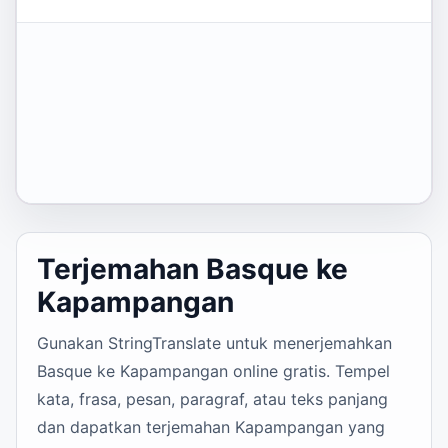
Terjemahan Basque ke
Kapampangan
Gunakan StringTranslate untuk menerjemahkan
Basque ke Kapampangan online gratis. Tempel
kata, frasa, pesan, paragraf, atau teks panjang
dan dapatkan terjemahan Kapampangan yang