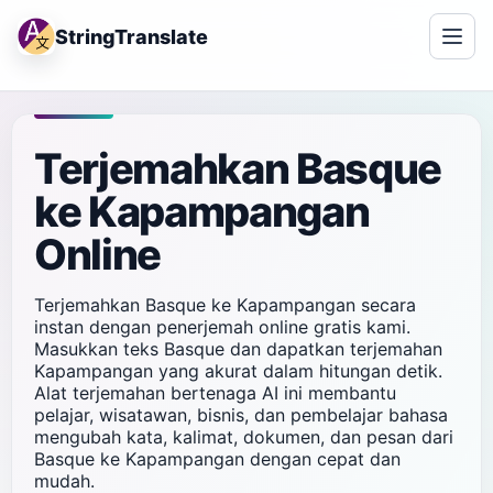
StringTranslate
Terjemahkan Basque
ke Kapampangan
Online
Terjemahkan Basque ke Kapampangan secara
instan dengan penerjemah online gratis kami.
Masukkan teks Basque dan dapatkan terjemahan
Kapampangan yang akurat dalam hitungan detik.
Alat terjemahan bertenaga AI ini membantu
pelajar, wisatawan, bisnis, dan pembelajar bahasa
mengubah kata, kalimat, dokumen, dan pesan dari
Basque ke Kapampangan dengan cepat dan
mudah.