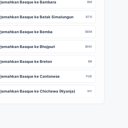
rjemahkan Basque ke Bambara
BM
rjemahkan Basque ke Batak Simalungun
BTS
rjemahkan Basque ke Bemba
BEM
rjemahkan Basque ke Bhojpuri
BHO
rjemahkan Basque ke Breton
BR
rjemahkan Basque ke Cantonese
YUE
rjemahkan Basque ke Chichewa (Nyanja)
NY
rjemahkan Basque ke Chuvash
CV
rjemahkan Basque ke Croatian
HR