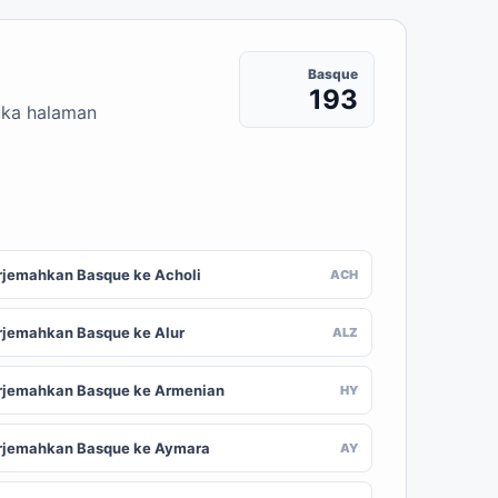
Basque
193
uka halaman
rjemahkan Basque ke Acholi
ACH
rjemahkan Basque ke Alur
ALZ
rjemahkan Basque ke Armenian
HY
rjemahkan Basque ke Aymara
AY