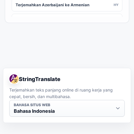
Terjemahkan Azerbaijani ke Armenian
HY
Terjemahkan Azerbaijani ke Assamese
AS
Terjemahkan Azerbaijani ke Awadhi
AWA
Terjemahkan Azerbaijani ke Aymara
AY
Terjemahkan Azerbaijani ke Balinese
BAN
StringTranslate
Terjemahkan Azerbaijani ke Bambara
BM
Terjemahkan teks panjang online di ruang kerja yang
cepat, bersih, dan multibahasa.
Terjemahkan Azerbaijani ke Bashkir
BA
BAHASA SITUS WEB
Bahasa Indonesia
Terjemahkan Azerbaijani ke Basque
EU
Terjemahkan Azerbaijani ke Batak Karo
BTX