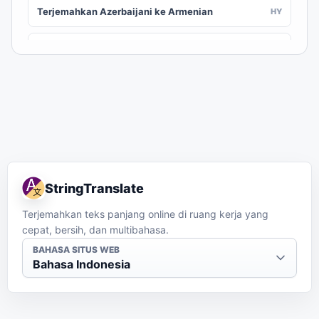
Terjemahkan Azerbaijani ke Armenian
HY
Terjemahkan Azerbaijani ke Assamese
AS
Terjemahkan Azerbaijani ke Awadhi
AWA
Terjemahkan Azerbaijani ke Aymara
AY
Terjemahkan Azerbaijani ke Balinese
BAN
StringTranslate
Terjemahkan Azerbaijani ke Bambara
BM
Terjemahkan teks panjang online di ruang kerja yang
cepat, bersih, dan multibahasa.
Terjemahkan Azerbaijani ke Bashkir
BA
BAHASA SITUS WEB
Bahasa Indonesia
Terjemahkan Azerbaijani ke Basque
EU
Terjemahkan Azerbaijani ke Batak Karo
BTX