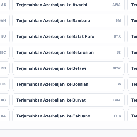
Terjemahkan Azerbaijani ke Awadhi
Te
AS
AWA
Terjemahkan Azerbaijani ke Bambara
Te
BAN
BM
Terjemahkan Azerbaijani ke Batak Karo
Te
EU
BTX
Terjemahkan Azerbaijani ke Belarusian
Te
BBC
BE
Terjemahkan Azerbaijani ke Betawi
Te
BN
BEW
Terjemahkan Azerbaijani ke Bosnian
Te
BIK
BS
Terjemahkan Azerbaijani ke Buryat
Te
BG
BUA
Terjemahkan Azerbaijani ke Cebuano
Te
CA
CEB
Terjemahkan Azerbaijani ke Chinese
Te
-CN
ZH-TW
(Traditional)