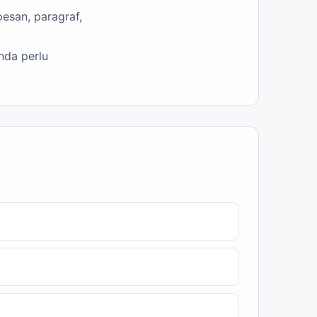
pesan, paragraf,
nda perlu