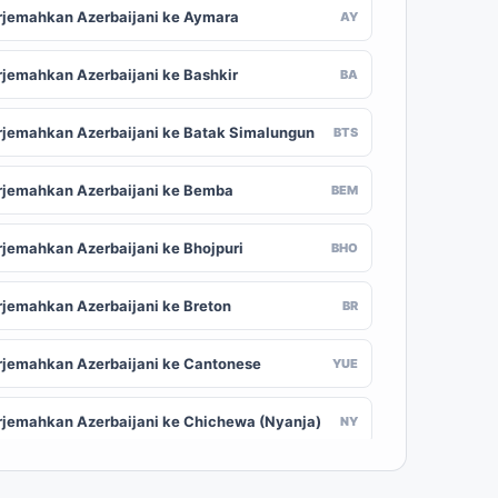
rjemahkan Azerbaijani ke Aymara
AY
rjemahkan Azerbaijani ke Bashkir
BA
rjemahkan Azerbaijani ke Batak Simalungun
BTS
rjemahkan Azerbaijani ke Bemba
BEM
rjemahkan Azerbaijani ke Bhojpuri
BHO
rjemahkan Azerbaijani ke Breton
BR
rjemahkan Azerbaijani ke Cantonese
YUE
rjemahkan Azerbaijani ke Chichewa (Nyanja)
NY
rjemahkan Azerbaijani ke Chuvash
CV