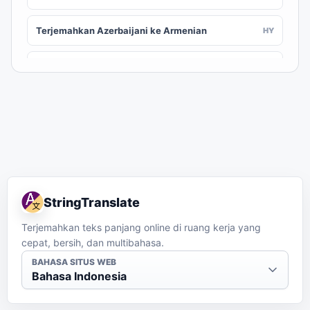
Terjemahkan Azerbaijani ke Armenian
HY
Terjemahkan Azerbaijani ke Assamese
AS
Terjemahkan Azerbaijani ke Awadhi
AWA
Terjemahkan Azerbaijani ke Aymara
AY
Terjemahkan Azerbaijani ke Balinese
BAN
StringTranslate
Terjemahkan Azerbaijani ke Bambara
BM
Terjemahkan teks panjang online di ruang kerja yang
cepat, bersih, dan multibahasa.
Terjemahkan Azerbaijani ke Bashkir
BA
BAHASA SITUS WEB
Bahasa Indonesia
Terjemahkan Azerbaijani ke Basque
EU