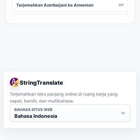
Terjemahkan Azerbaijani ke Armenian
HY
Terjemahkan Azerbaijani ke Assamese
AS
Terjemahkan Azerbaijani ke Awadhi
AWA
Terjemahkan Azerbaijani ke Aymara
AY
Terjemahkan Azerbaijani ke Balinese
BAN
StringTranslate
Terjemahkan Azerbaijani ke Bambara
BM
Terjemahkan teks panjang online di ruang kerja yang
cepat, bersih, dan multibahasa.
Terjemahkan Azerbaijani ke Bashkir
BA
BAHASA SITUS WEB
Bahasa Indonesia
Terjemahkan Azerbaijani ke Basque
EU
Terjemahkan Azerbaijani ke Batak Karo
BTX