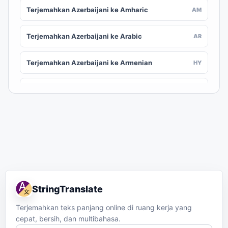
Terjemahkan Azerbaijani ke Amharic
AM
Terjemahkan Azerbaijani ke Arabic
AR
Terjemahkan Azerbaijani ke Armenian
HY
Terjemahkan Azerbaijani ke Assamese
AS
Terjemahkan Azerbaijani ke Awadhi
AWA
Terjemahkan Azerbaijani ke Aymara
AY
Terjemahkan Azerbaijani ke Balinese
BAN
StringTranslate
Terjemahkan Azerbaijani ke Bambara
BM
Terjemahkan teks panjang online di ruang kerja yang
cepat, bersih, dan multibahasa.
Terjemahkan Azerbaijani ke Bashkir
BA