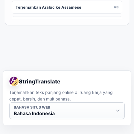
Terjemahkan Arabic ke Assamese
AS
Terjemahkan Arabic ke Awadhi
AWA
Terjemahkan Arabic ke Aymara
AY
Terjemahkan Arabic ke Azerbaijani
AZ
Terjemahkan Arabic ke Balinese
BAN
StringTranslate
Terjemahkan Arabic ke Bambara
BM
Terjemahkan teks panjang online di ruang kerja yang
cepat, bersih, dan multibahasa.
Terjemahkan Arabic ke Bashkir
BA
BAHASA SITUS WEB
Bahasa Indonesia
Terjemahkan Arabic ke Basque
EU
Terjemahkan Arabic ke Batak Karo
BTX