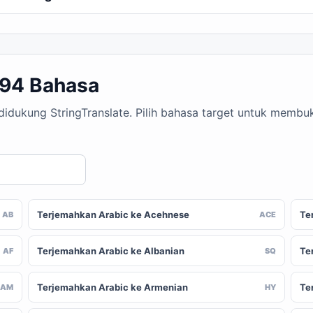
194 Bahasa
 didukung StringTranslate. Pilih bahasa target untuk memb
Terjemahkan Arabic ke Acehnese
Te
AB
ACE
Terjemahkan Arabic ke Albanian
Te
AF
SQ
Terjemahkan Arabic ke Armenian
Te
AM
HY