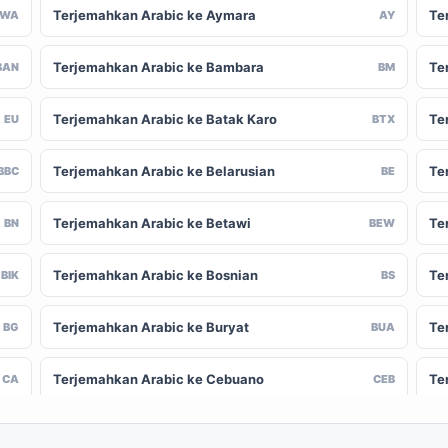
Terjemahkan Arabic ke Aymara
Te
AWA
AY
Terjemahkan Arabic ke Bambara
Te
BAN
BM
Terjemahkan Arabic ke Batak Karo
Te
EU
BTX
Terjemahkan Arabic ke Belarusian
Te
BBC
BE
Terjemahkan Arabic ke Betawi
Te
BN
BEW
Terjemahkan Arabic ke Bosnian
Te
BIK
BS
Terjemahkan Arabic ke Buryat
Te
BG
BUA
Terjemahkan Arabic ke Cebuano
Te
CA
CEB
Terjemahkan Arabic ke Chinese (Traditional)
Te
-CN
ZH-TW