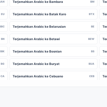
Terjemahkan Arabic ke Bambara
Te
BAN
BM
Terjemahkan Arabic ke Batak Karo
Te
EU
BTX
Terjemahkan Arabic ke Belarusian
Te
BBC
BE
Terjemahkan Arabic ke Betawi
Te
BN
BEW
Terjemahkan Arabic ke Bosnian
Te
BIK
BS
Terjemahkan Arabic ke Buryat
Te
BG
BUA
Terjemahkan Arabic ke Cebuano
Te
CA
CEB
Terjemahkan Arabic ke Chinese (Traditional)
Te
-CN
ZH-TW
Terjemahkan Arabic ke Crimean Tatar
Te
CO
CRH