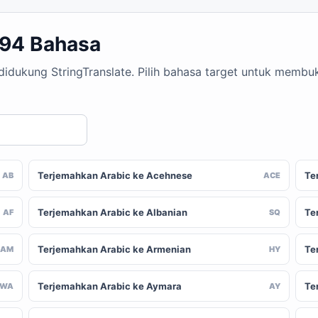
194 Bahasa
 didukung StringTranslate. Pilih bahasa target untuk memb
Terjemahkan Arabic ke Acehnese
Te
AB
ACE
Terjemahkan Arabic ke Albanian
Te
AF
SQ
Terjemahkan Arabic ke Armenian
Te
AM
HY
Terjemahkan Arabic ke Aymara
Te
AWA
AY