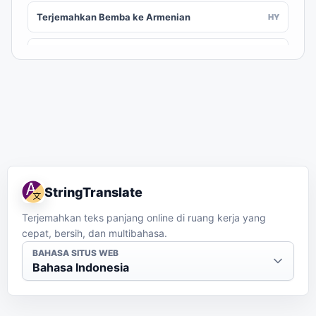
Terjemahkan Bemba ke Armenian
HY
Terjemahkan Bemba ke Assamese
AS
Terjemahkan Bemba ke Awadhi
AWA
Terjemahkan Bemba ke Aymara
AY
Terjemahkan Bemba ke Azerbaijani
AZ
StringTranslate
Terjemahkan Bemba ke Balinese
BAN
Terjemahkan teks panjang online di ruang kerja yang
cepat, bersih, dan multibahasa.
Terjemahkan Bemba ke Bambara
BM
BAHASA SITUS WEB
Bahasa Indonesia
Terjemahkan Bemba ke Bashkir
BA
Terjemahkan Bemba ke Basque
EU