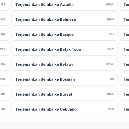
Terjemahkan Bemba ke Awadhi
Te
AS
AWA
Terjemahkan Bemba ke Balinese
Te
AZ
BAN
Terjemahkan Bemba ke Basque
Te
BA
EU
Terjemahkan Bemba ke Batak Toba
Te
BTS
BBC
Terjemahkan Bemba ke Betawi
Te
BN
BEW
Terjemahkan Bemba ke Bosnian
Te
BIK
BS
Terjemahkan Bemba ke Buryat
Te
BG
BUA
Terjemahkan Bemba ke Cebuano
Te
CA
CEB
Terjemahkan Bemba ke Chinese (Traditional)
Te
-CN
ZH-TW