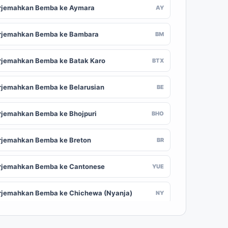
rjemahkan Bemba ke Aymara
AY
rjemahkan Bemba ke Bambara
BM
rjemahkan Bemba ke Batak Karo
BTX
rjemahkan Bemba ke Belarusian
BE
rjemahkan Bemba ke Bhojpuri
BHO
rjemahkan Bemba ke Breton
BR
rjemahkan Bemba ke Cantonese
YUE
rjemahkan Bemba ke Chichewa (Nyanja)
NY
rjemahkan Bemba ke Chuvash
CV