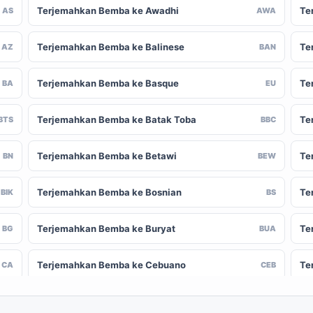
Terjemahkan Bemba ke Awadhi
Te
AS
AWA
Terjemahkan Bemba ke Balinese
Te
AZ
BAN
Terjemahkan Bemba ke Basque
Te
BA
EU
Terjemahkan Bemba ke Batak Toba
Te
BTS
BBC
Terjemahkan Bemba ke Betawi
Te
BN
BEW
Terjemahkan Bemba ke Bosnian
Te
BIK
BS
Terjemahkan Bemba ke Buryat
Te
BG
BUA
Terjemahkan Bemba ke Cebuano
Te
CA
CEB
Terjemahkan Bemba ke Chinese (Traditional)
Te
-CN
ZH-TW