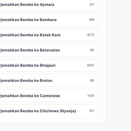
rjemahkan Bemba ke Aymara
AY
rjemahkan Bemba ke Bambara
BM
rjemahkan Bemba ke Batak Karo
BTX
rjemahkan Bemba ke Belarusian
BE
rjemahkan Bemba ke Bhojpuri
BHO
rjemahkan Bemba ke Breton
BR
rjemahkan Bemba ke Cantonese
YUE
rjemahkan Bemba ke Chichewa (Nyanja)
NY
rjemahkan Bemba ke Chuvash
CV