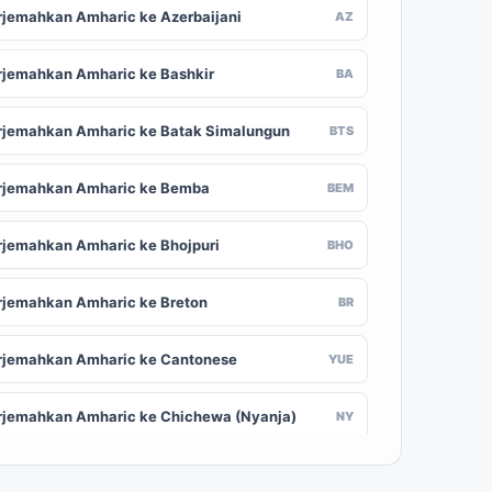
rjemahkan Amharic ke Azerbaijani
AZ
rjemahkan Amharic ke Bashkir
BA
rjemahkan Amharic ke Batak Simalungun
BTS
rjemahkan Amharic ke Bemba
BEM
rjemahkan Amharic ke Bhojpuri
BHO
rjemahkan Amharic ke Breton
BR
rjemahkan Amharic ke Cantonese
YUE
rjemahkan Amharic ke Chichewa (Nyanja)
NY
rjemahkan Amharic ke Chuvash
CV