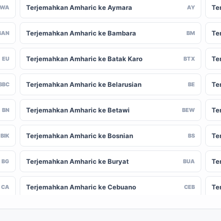
Terjemahkan Amharic ke Aymara
Te
AWA
AY
Terjemahkan Amharic ke Bambara
Te
BAN
BM
Terjemahkan Amharic ke Batak Karo
Te
EU
BTX
Terjemahkan Amharic ke Belarusian
Te
BBC
BE
Terjemahkan Amharic ke Betawi
Te
BN
BEW
Terjemahkan Amharic ke Bosnian
Te
BIK
BS
Terjemahkan Amharic ke Buryat
Te
BG
BUA
Terjemahkan Amharic ke Cebuano
Te
CA
CEB
Terjemahkan Amharic ke Chinese
Te
-CN
ZH-TW
(Traditional)