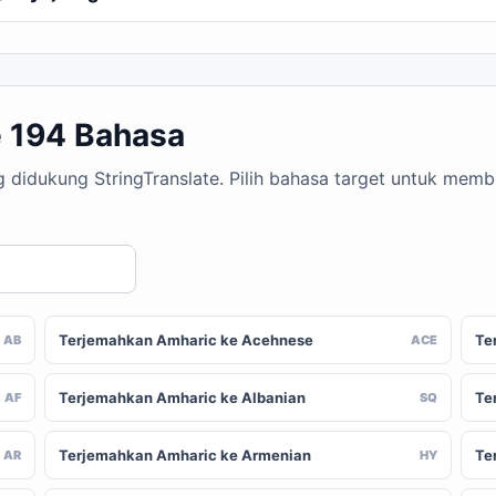
 194 Bahasa
g didukung StringTranslate. Pilih bahasa target untuk mem
Terjemahkan Amharic ke Acehnese
Te
AB
ACE
Terjemahkan Amharic ke Albanian
Te
AF
SQ
Terjemahkan Amharic ke Armenian
Te
AR
HY