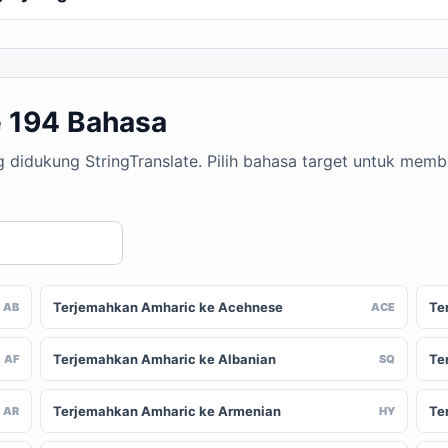
 194 Bahasa
g didukung StringTranslate. Pilih bahasa target untuk mem
Terjemahkan Amharic ke Acehnese
Te
AB
ACE
Terjemahkan Amharic ke Albanian
Te
AF
SQ
Terjemahkan Amharic ke Armenian
Te
AR
HY