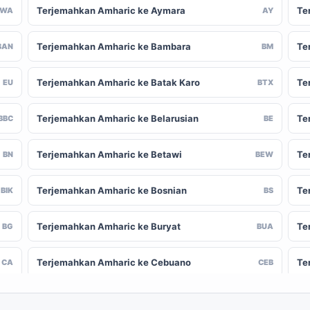
Terjemahkan Amharic ke Aymara
Te
AWA
AY
Terjemahkan Amharic ke Bambara
Te
BAN
BM
Terjemahkan Amharic ke Batak Karo
Te
EU
BTX
Terjemahkan Amharic ke Belarusian
Te
BBC
BE
Terjemahkan Amharic ke Betawi
Te
BN
BEW
Terjemahkan Amharic ke Bosnian
Te
BIK
BS
Terjemahkan Amharic ke Buryat
Te
BG
BUA
Terjemahkan Amharic ke Cebuano
Te
CA
CEB
Terjemahkan Amharic ke Chinese
Te
-CN
ZH-TW
(Traditional)