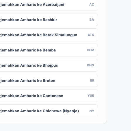
rjemahkan Amharic ke Azerbaijani
AZ
rjemahkan Amharic ke Bashkir
BA
rjemahkan Amharic ke Batak Simalungun
BTS
rjemahkan Amharic ke Bemba
BEM
rjemahkan Amharic ke Bhojpuri
BHO
rjemahkan Amharic ke Breton
BR
rjemahkan Amharic ke Cantonese
YUE
rjemahkan Amharic ke Chichewa (Nyanja)
NY
rjemahkan Amharic ke Chuvash
CV