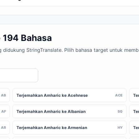
 194 Bahasa
g didukung StringTranslate. Pilih bahasa target untuk mem
Terjemahkan Amharic ke Acehnese
Te
AB
ACE
Terjemahkan Amharic ke Albanian
Te
AF
SQ
Terjemahkan Amharic ke Armenian
Te
AR
HY