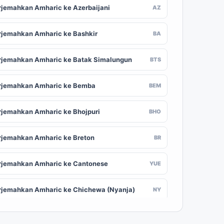
rjemahkan Amharic ke Azerbaijani
AZ
rjemahkan Amharic ke Bashkir
BA
rjemahkan Amharic ke Batak Simalungun
BTS
rjemahkan Amharic ke Bemba
BEM
rjemahkan Amharic ke Bhojpuri
BHO
rjemahkan Amharic ke Breton
BR
rjemahkan Amharic ke Cantonese
YUE
rjemahkan Amharic ke Chichewa (Nyanja)
NY
rjemahkan Amharic ke Chuvash
CV