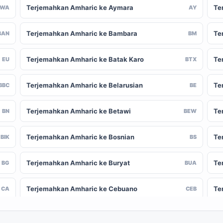
Terjemahkan Amharic ke Aymara
Te
AWA
AY
Terjemahkan Amharic ke Bambara
Te
BAN
BM
Terjemahkan Amharic ke Batak Karo
Te
EU
BTX
Terjemahkan Amharic ke Belarusian
Te
BBC
BE
Terjemahkan Amharic ke Betawi
Te
BN
BEW
Terjemahkan Amharic ke Bosnian
Te
BIK
BS
Terjemahkan Amharic ke Buryat
Te
BG
BUA
Terjemahkan Amharic ke Cebuano
Te
CA
CEB
Terjemahkan Amharic ke Chinese
Te
-CN
ZH-TW
(Traditional)