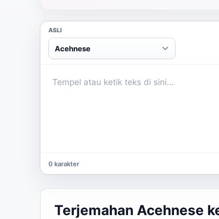
ASLI
Acehnese
0 karakter
Terjemahan Acehnese k