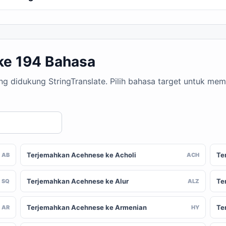
ke 194 Bahasa
ng didukung StringTranslate. Pilih bahasa target untuk m
Terjemahkan Acehnese ke Acholi
Te
AB
ACH
Terjemahkan Acehnese ke Alur
Te
SQ
ALZ
Terjemahkan Acehnese ke Armenian
Te
AR
HY