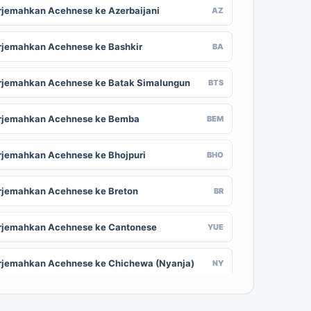
rjemahkan Acehnese ke Azerbaijani
AZ
rjemahkan Acehnese ke Bashkir
BA
rjemahkan Acehnese ke Batak Simalungun
BTS
rjemahkan Acehnese ke Bemba
BEM
rjemahkan Acehnese ke Bhojpuri
BHO
rjemahkan Acehnese ke Breton
BR
rjemahkan Acehnese ke Cantonese
YUE
rjemahkan Acehnese ke Chichewa (Nyanja)
NY
rjemahkan Acehnese ke Chuvash
CV