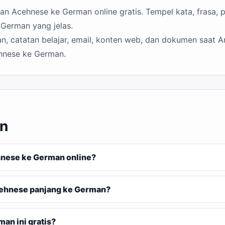
n Acehnese ke German online gratis. Tempel kata, frasa, p
 German yang jelas.
n, catatan belajar, email, konten web, dan dokumen saat A
hnese ke German.
n
nese ke German online?
ehnese panjang ke German?
n ini gratis?