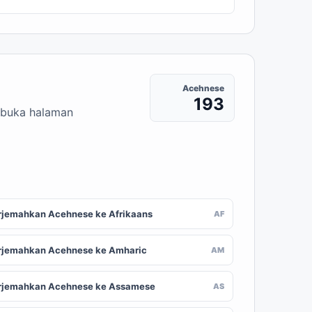
Acehnese
193
embuka halaman
rjemahkan Acehnese ke Afrikaans
AF
rjemahkan Acehnese ke Amharic
AM
rjemahkan Acehnese ke Assamese
AS