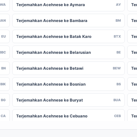
Terjemahkan Acehnese ke Aymara
Te
AWA
AY
Terjemahkan Acehnese ke Bambara
Te
BAN
BM
Terjemahkan Acehnese ke Batak Karo
Te
EU
BTX
Terjemahkan Acehnese ke Belarusian
Te
BBC
BE
Terjemahkan Acehnese ke Betawi
Te
BN
BEW
Terjemahkan Acehnese ke Bosnian
Te
BIK
BS
Terjemahkan Acehnese ke Buryat
Te
BG
BUA
Terjemahkan Acehnese ke Cebuano
Te
CA
CEB
Terjemahkan Acehnese ke Chinese
Te
-CN
ZH-TW
(Traditional)