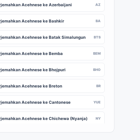
rjemahkan Acehnese ke Azerbaijani
AZ
rjemahkan Acehnese ke Bashkir
BA
rjemahkan Acehnese ke Batak Simalungun
BTS
rjemahkan Acehnese ke Bemba
BEM
rjemahkan Acehnese ke Bhojpuri
BHO
rjemahkan Acehnese ke Breton
BR
rjemahkan Acehnese ke Cantonese
YUE
rjemahkan Acehnese ke Chichewa (Nyanja)
NY
rjemahkan Acehnese ke Chuvash
CV