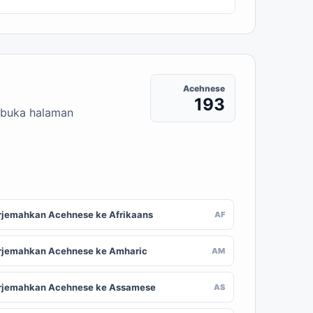
Acehnese
193
embuka halaman
rjemahkan Acehnese ke Afrikaans
AF
rjemahkan Acehnese ke Amharic
AM
rjemahkan Acehnese ke Assamese
AS