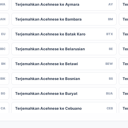
Terjemahkan Acehnese ke Aymara
Te
AWA
AY
Terjemahkan Acehnese ke Bambara
Te
BAN
BM
Terjemahkan Acehnese ke Batak Karo
Te
EU
BTX
Terjemahkan Acehnese ke Belarusian
Te
BBC
BE
Terjemahkan Acehnese ke Betawi
Te
BN
BEW
Terjemahkan Acehnese ke Bosnian
Te
BIK
BS
Terjemahkan Acehnese ke Buryat
Te
BG
BUA
Terjemahkan Acehnese ke Cebuano
Te
CA
CEB
Terjemahkan Acehnese ke Chinese
Te
-CN
ZH-TW
(Traditional)