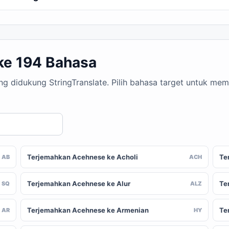
ke 194 Bahasa
ng didukung StringTranslate. Pilih bahasa target untuk m
Terjemahkan Acehnese ke Acholi
Te
AB
ACH
Terjemahkan Acehnese ke Alur
Te
SQ
ALZ
Terjemahkan Acehnese ke Armenian
Te
AR
HY