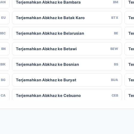
Terjemahkan Abkhaz ke Bambara
Te
BAN
BM
Terjemahkan Abkhaz ke Batak Karo
Te
EU
BTX
Terjemahkan Abkhaz ke Belarusian
Te
BBC
BE
Terjemahkan Abkhaz ke Betawi
Te
BN
BEW
Terjemahkan Abkhaz ke Bosnian
Te
BIK
BS
Terjemahkan Abkhaz ke Buryat
Te
BG
BUA
Terjemahkan Abkhaz ke Cebuano
Te
CA
CEB
Terjemahkan Abkhaz ke Chinese (Traditional)
Te
-CN
ZH-TW
Terjemahkan Abkhaz ke Crimean Tatar
Te
CO
CRH