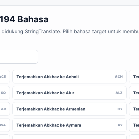
 194 Bahasa
 didukung StringTranslate. Pilih bahasa target untuk mem
Terjemahkan Abkhaz ke Acholi
Te
ACE
ACH
Terjemahkan Abkhaz ke Alur
Te
SQ
ALZ
Terjemahkan Abkhaz ke Armenian
Te
AR
HY
Terjemahkan Abkhaz ke Aymara
Te
AWA
AY