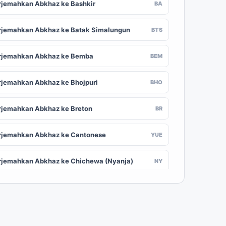
rjemahkan Abkhaz ke Bashkir
BA
rjemahkan Abkhaz ke Batak Simalungun
BTS
rjemahkan Abkhaz ke Bemba
BEM
rjemahkan Abkhaz ke Bhojpuri
BHO
rjemahkan Abkhaz ke Breton
BR
rjemahkan Abkhaz ke Cantonese
YUE
rjemahkan Abkhaz ke Chichewa (Nyanja)
NY
rjemahkan Abkhaz ke Chuvash
CV
rjemahkan Abkhaz ke Croatian
HR