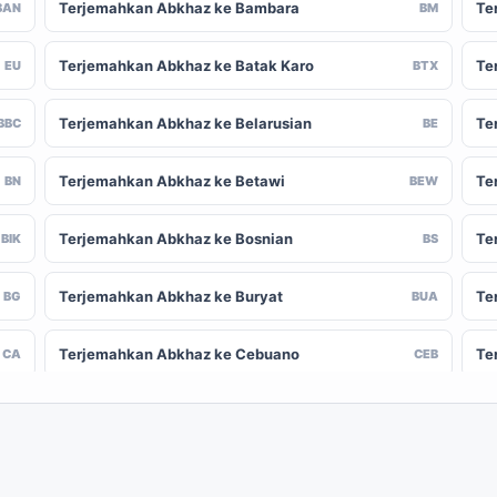
Terjemahkan Abkhaz ke Bambara
Te
BAN
BM
Terjemahkan Abkhaz ke Batak Karo
Te
EU
BTX
Terjemahkan Abkhaz ke Belarusian
Te
BBC
BE
Terjemahkan Abkhaz ke Betawi
Te
BN
BEW
Terjemahkan Abkhaz ke Bosnian
Te
BIK
BS
Terjemahkan Abkhaz ke Buryat
Te
BG
BUA
Terjemahkan Abkhaz ke Cebuano
Te
CA
CEB
Terjemahkan Abkhaz ke Chinese (Traditional)
Te
-CN
ZH-TW
Terjemahkan Abkhaz ke Crimean Tatar
Te
CO
CRH