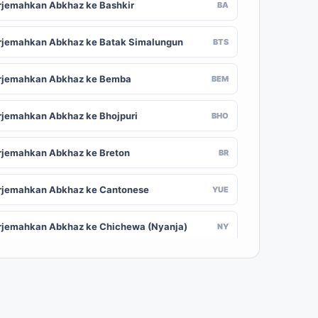
rjemahkan Abkhaz ke Bashkir
BA
rjemahkan Abkhaz ke Batak Simalungun
BTS
rjemahkan Abkhaz ke Bemba
BEM
rjemahkan Abkhaz ke Bhojpuri
BHO
rjemahkan Abkhaz ke Breton
BR
rjemahkan Abkhaz ke Cantonese
YUE
rjemahkan Abkhaz ke Chichewa (Nyanja)
NY
rjemahkan Abkhaz ke Chuvash
CV
rjemahkan Abkhaz ke Croatian
HR