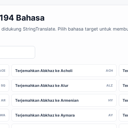
 194 Bahasa
 didukung StringTranslate. Pilih bahasa target untuk mem
Terjemahkan Abkhaz ke Acholi
Te
ACE
ACH
Terjemahkan Abkhaz ke Alur
Te
SQ
ALZ
Terjemahkan Abkhaz ke Armenian
Te
AR
HY
Terjemahkan Abkhaz ke Aymara
Te
AWA
AY