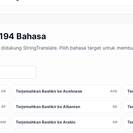
 194 Bahasa
g didukung StringTranslate. Pilih bahasa target untuk mem
Terjemahkan Bashkir ke Acehnese
Te
AB
ACE
Terjemahkan Bashkir ke Albanian
Te
AF
SQ
Terjemahkan Bashkir ke Arabic
Te
AM
AR