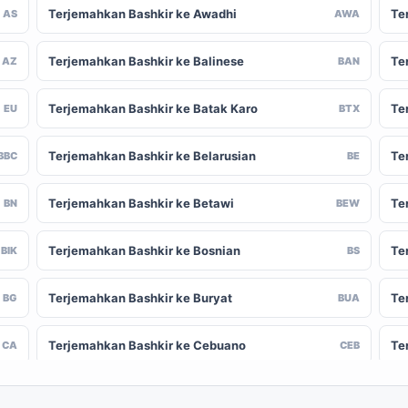
Terjemahkan Bashkir ke Awadhi
Te
AS
AWA
Terjemahkan Bashkir ke Balinese
Te
AZ
BAN
Terjemahkan Bashkir ke Batak Karo
Te
EU
BTX
Terjemahkan Bashkir ke Belarusian
Te
BBC
BE
Terjemahkan Bashkir ke Betawi
Te
BN
BEW
Terjemahkan Bashkir ke Bosnian
Te
BIK
BS
Terjemahkan Bashkir ke Buryat
Te
BG
BUA
Terjemahkan Bashkir ke Cebuano
Te
CA
CEB
Terjemahkan Bashkir ke Chinese (Traditional)
Te
-CN
ZH-TW