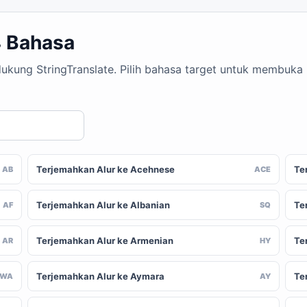
4 Bahasa
idukung StringTranslate. Pilih bahasa target untuk membuka
Terjemahkan Alur ke Acehnese
Te
AB
ACE
Terjemahkan Alur ke Albanian
Te
AF
SQ
Terjemahkan Alur ke Armenian
Te
AR
HY
Terjemahkan Alur ke Aymara
Te
AWA
AY