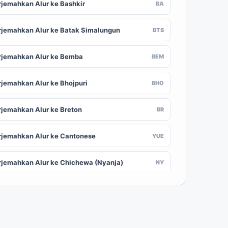
rjemahkan Alur ke Bashkir
BA
rjemahkan Alur ke Batak Simalungun
BTS
rjemahkan Alur ke Bemba
BEM
rjemahkan Alur ke Bhojpuri
BHO
rjemahkan Alur ke Breton
BR
rjemahkan Alur ke Cantonese
YUE
rjemahkan Alur ke Chichewa (Nyanja)
NY
rjemahkan Alur ke Chuvash
CV
rjemahkan Alur ke Croatian
HR