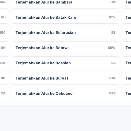
Terjemahkan Alur ke Bambara
Te
BAN
BM
Terjemahkan Alur ke Batak Karo
Te
EU
BTX
Terjemahkan Alur ke Belarusian
Te
BBC
BE
Terjemahkan Alur ke Betawi
Te
BN
BEW
Terjemahkan Alur ke Bosnian
Te
BIK
BS
Terjemahkan Alur ke Buryat
Te
BG
BUA
Terjemahkan Alur ke Cebuano
Te
CA
CEB
Terjemahkan Alur ke Chinese (Traditional)
Te
-CN
ZH-TW
Terjemahkan Alur ke Crimean Tatar
Te
CO
CRH