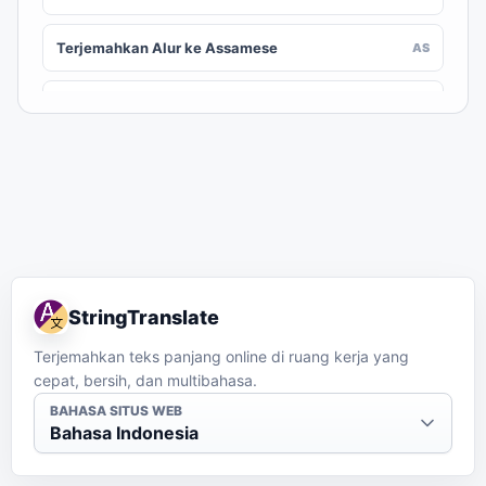
Terjemahkan Alur ke Assamese
AS
Terjemahkan Alur ke Awadhi
AWA
Terjemahkan Alur ke Aymara
AY
Terjemahkan Alur ke Azerbaijani
AZ
Terjemahkan Alur ke Balinese
BAN
StringTranslate
Terjemahkan Alur ke Bambara
BM
Terjemahkan teks panjang online di ruang kerja yang
cepat, bersih, dan multibahasa.
Terjemahkan Alur ke Bashkir
BA
BAHASA SITUS WEB
Bahasa Indonesia
Terjemahkan Alur ke Basque
EU