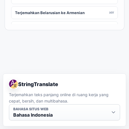
Terjemahkan Belarusian ke Armenian
HY
Terjemahkan Belarusian ke Assamese
AS
Terjemahkan Belarusian ke Awadhi
AWA
Terjemahkan Belarusian ke Aymara
AY
Terjemahkan Belarusian ke Azerbaijani
AZ
StringTranslate
Terjemahkan Belarusian ke Balinese
BAN
Terjemahkan teks panjang online di ruang kerja yang
cepat, bersih, dan multibahasa.
Terjemahkan Belarusian ke Bambara
BM
BAHASA SITUS WEB
Bahasa Indonesia
Terjemahkan Belarusian ke Bashkir
BA