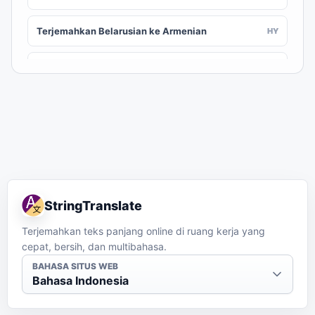
Terjemahkan Belarusian ke Armenian
HY
Terjemahkan Belarusian ke Assamese
AS
Terjemahkan Belarusian ke Awadhi
AWA
Terjemahkan Belarusian ke Aymara
AY
Terjemahkan Belarusian ke Azerbaijani
AZ
StringTranslate
Terjemahkan Belarusian ke Balinese
BAN
Terjemahkan teks panjang online di ruang kerja yang
cepat, bersih, dan multibahasa.
Terjemahkan Belarusian ke Bambara
BM
BAHASA SITUS WEB
Bahasa Indonesia
Terjemahkan Belarusian ke Bashkir
BA