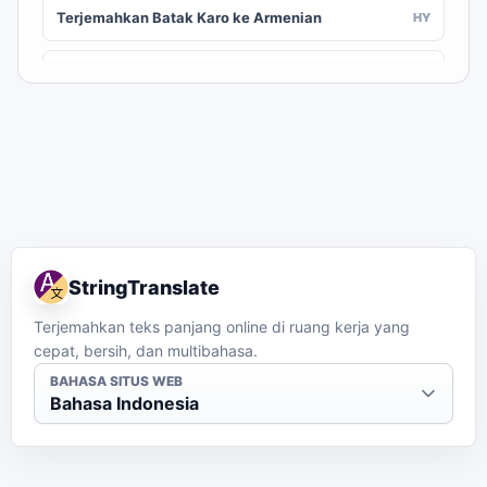
Terjemahkan Batak Karo ke Armenian
HY
Terjemahkan Batak Karo ke Assamese
AS
Terjemahkan Batak Karo ke Awadhi
AWA
Terjemahkan Batak Karo ke Aymara
AY
Terjemahkan Batak Karo ke Azerbaijani
AZ
StringTranslate
Terjemahkan Batak Karo ke Balinese
BAN
Terjemahkan teks panjang online di ruang kerja yang
cepat, bersih, dan multibahasa.
Terjemahkan Batak Karo ke Bambara
BM
BAHASA SITUS WEB
Bahasa Indonesia
Terjemahkan Batak Karo ke Bashkir
BA
Terjemahkan Batak Karo ke Basque
EU