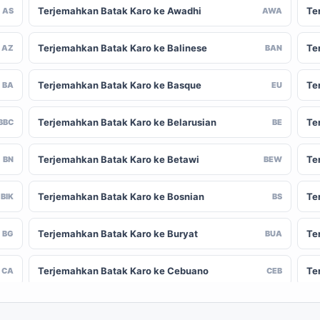
Terjemahkan Batak Karo ke Awadhi
Te
AS
AWA
Terjemahkan Batak Karo ke Balinese
Te
AZ
BAN
Terjemahkan Batak Karo ke Basque
Te
BA
EU
Terjemahkan Batak Karo ke Belarusian
Te
BBC
BE
Terjemahkan Batak Karo ke Betawi
Te
BN
BEW
Terjemahkan Batak Karo ke Bosnian
Te
BIK
BS
Terjemahkan Batak Karo ke Buryat
Te
BG
BUA
Terjemahkan Batak Karo ke Cebuano
Te
CA
CEB
Terjemahkan Batak Karo ke Chinese
Te
-CN
ZH-TW
(Traditional)