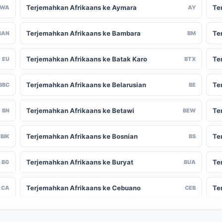
Terjemahkan Afrikaans ke Aymara
Te
AWA
AY
Terjemahkan Afrikaans ke Bambara
Te
BAN
BM
Terjemahkan Afrikaans ke Batak Karo
Te
EU
BTX
Terjemahkan Afrikaans ke Belarusian
Te
BBC
BE
Terjemahkan Afrikaans ke Betawi
Te
BN
BEW
Terjemahkan Afrikaans ke Bosnian
Te
BIK
BS
Terjemahkan Afrikaans ke Buryat
Te
BG
BUA
Terjemahkan Afrikaans ke Cebuano
Te
CA
CEB
Terjemahkan Afrikaans ke Chinese
Te
-CN
ZH-TW
(Traditional)