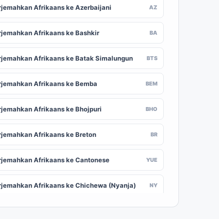
rjemahkan Afrikaans ke Azerbaijani
AZ
rjemahkan Afrikaans ke Bashkir
BA
rjemahkan Afrikaans ke Batak Simalungun
BTS
rjemahkan Afrikaans ke Bemba
BEM
rjemahkan Afrikaans ke Bhojpuri
BHO
rjemahkan Afrikaans ke Breton
BR
rjemahkan Afrikaans ke Cantonese
YUE
rjemahkan Afrikaans ke Chichewa (Nyanja)
NY
rjemahkan Afrikaans ke Chuvash
CV