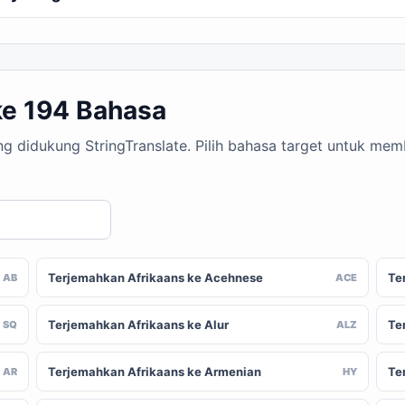
ke 194 Bahasa
ang didukung StringTranslate. Pilih bahasa target untuk m
Terjemahkan Afrikaans ke Acehnese
Te
AB
ACE
Terjemahkan Afrikaans ke Alur
Te
SQ
ALZ
Terjemahkan Afrikaans ke Armenian
Te
AR
HY