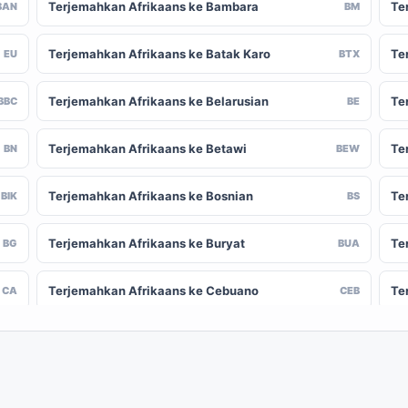
Terjemahkan Afrikaans ke Bambara
Te
BAN
BM
Terjemahkan Afrikaans ke Batak Karo
Te
EU
BTX
Terjemahkan Afrikaans ke Belarusian
Te
BBC
BE
Terjemahkan Afrikaans ke Betawi
Te
BN
BEW
Terjemahkan Afrikaans ke Bosnian
Te
BIK
BS
Terjemahkan Afrikaans ke Buryat
Te
BG
BUA
Terjemahkan Afrikaans ke Cebuano
Te
CA
CEB
Terjemahkan Afrikaans ke Chinese
Te
-CN
ZH-TW
(Traditional)
Terjemahkan Afrikaans ke Crimean Tatar
Te
CO
CRH