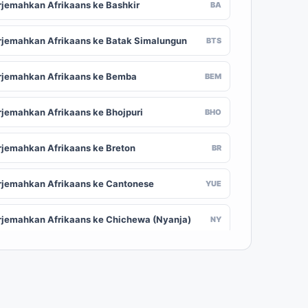
rjemahkan Afrikaans ke Bashkir
BA
rjemahkan Afrikaans ke Batak Simalungun
BTS
rjemahkan Afrikaans ke Bemba
BEM
rjemahkan Afrikaans ke Bhojpuri
BHO
rjemahkan Afrikaans ke Breton
BR
rjemahkan Afrikaans ke Cantonese
YUE
rjemahkan Afrikaans ke Chichewa (Nyanja)
NY
rjemahkan Afrikaans ke Chuvash
CV
rjemahkan Afrikaans ke Croatian
HR