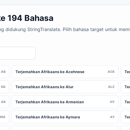
ke 194 Bahasa
ang didukung StringTranslate. Pilih bahasa target untuk m
Terjemahkan Afrikaans ke Acehnese
Te
AB
ACE
Terjemahkan Afrikaans ke Alur
Te
SQ
ALZ
Terjemahkan Afrikaans ke Armenian
Te
AR
HY
Terjemahkan Afrikaans ke Aymara
Te
AWA
AY