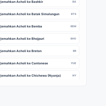
rjemahkan Acholi ke Bashkir
BA
rjemahkan Acholi ke Batak Simalungun
BTS
rjemahkan Acholi ke Bemba
BEM
rjemahkan Acholi ke Bhojpuri
BHO
rjemahkan Acholi ke Breton
BR
rjemahkan Acholi ke Cantonese
YUE
rjemahkan Acholi ke Chichewa (Nyanja)
NY
rjemahkan Acholi ke Chuvash
CV
rjemahkan Acholi ke Croatian
HR