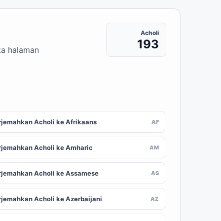
Acholi
193
uka halaman
rjemahkan Acholi ke Afrikaans
AF
rjemahkan Acholi ke Amharic
AM
rjemahkan Acholi ke Assamese
AS
rjemahkan Acholi ke Azerbaijani
AZ