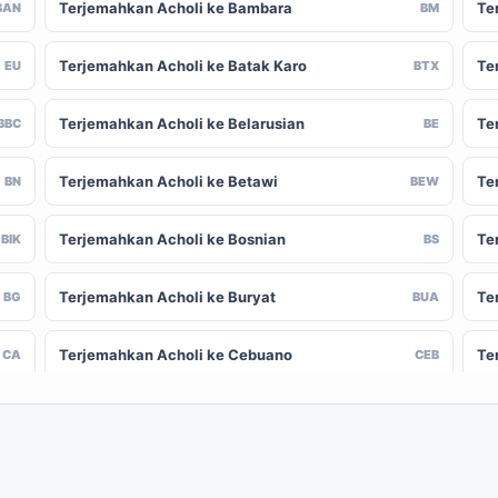
Terjemahkan Acholi ke Bambara
Te
BAN
BM
Terjemahkan Acholi ke Batak Karo
Te
EU
BTX
Terjemahkan Acholi ke Belarusian
Te
BBC
BE
Terjemahkan Acholi ke Betawi
Te
BN
BEW
Terjemahkan Acholi ke Bosnian
Te
BIK
BS
Terjemahkan Acholi ke Buryat
Te
BG
BUA
Terjemahkan Acholi ke Cebuano
Te
CA
CEB
Terjemahkan Acholi ke Chinese (Traditional)
Te
-CN
ZH-TW
Terjemahkan Acholi ke Crimean Tatar
Te
CO
CRH