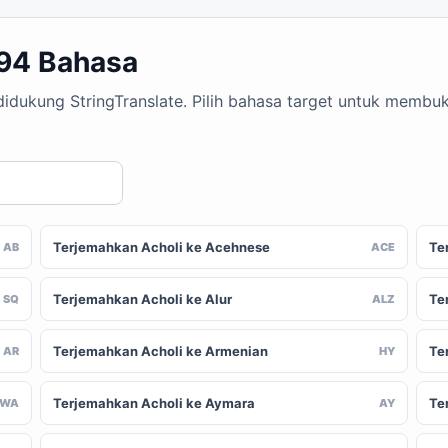
194 Bahasa
 didukung StringTranslate. Pilih bahasa target untuk memb
Terjemahkan Acholi ke Acehnese
Te
AB
ACE
Terjemahkan Acholi ke Alur
Te
SQ
ALZ
Terjemahkan Acholi ke Armenian
Te
AR
HY
Terjemahkan Acholi ke Aymara
Te
AWA
AY