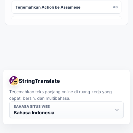
Terjemahkan Acholi ke Assamese
AS
Terjemahkan Acholi ke Awadhi
AWA
Terjemahkan Acholi ke Aymara
AY
Terjemahkan Acholi ke Azerbaijani
AZ
Terjemahkan Acholi ke Balinese
BAN
StringTranslate
Terjemahkan Acholi ke Bambara
BM
Terjemahkan teks panjang online di ruang kerja yang
cepat, bersih, dan multibahasa.
Terjemahkan Acholi ke Bashkir
BA
BAHASA SITUS WEB
Bahasa Indonesia
Terjemahkan Acholi ke Basque
EU
Terjemahkan Acholi ke Batak Karo
BTX