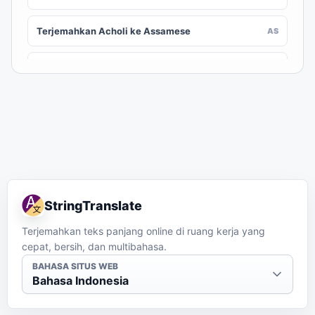
Terjemahkan Acholi ke Assamese
AS
Terjemahkan Acholi ke Awadhi
AWA
Terjemahkan Acholi ke Aymara
AY
Terjemahkan Acholi ke Azerbaijani
AZ
Terjemahkan Acholi ke Balinese
BAN
StringTranslate
Terjemahkan Acholi ke Bambara
BM
Terjemahkan teks panjang online di ruang kerja yang
cepat, bersih, dan multibahasa.
Terjemahkan Acholi ke Bashkir
BA
BAHASA SITUS WEB
Bahasa Indonesia
Terjemahkan Acholi ke Basque
EU