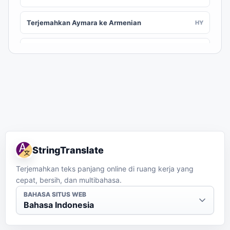
Terjemahkan Aymara ke Armenian
HY
Terjemahkan Aymara ke Assamese
AS
Terjemahkan Aymara ke Awadhi
AWA
Terjemahkan Aymara ke Azerbaijani
AZ
Terjemahkan Aymara ke Balinese
BAN
StringTranslate
Terjemahkan Aymara ke Bambara
BM
Terjemahkan teks panjang online di ruang kerja yang
cepat, bersih, dan multibahasa.
Terjemahkan Aymara ke Bashkir
BA
BAHASA SITUS WEB
Bahasa Indonesia
Terjemahkan Aymara ke Basque
EU