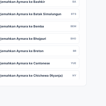
rjemahkan Aymara ke Bashkir
BA
rjemahkan Aymara ke Batak Simalungun
BTS
rjemahkan Aymara ke Bemba
BEM
rjemahkan Aymara ke Bhojpuri
BHO
rjemahkan Aymara ke Breton
BR
rjemahkan Aymara ke Cantonese
YUE
rjemahkan Aymara ke Chichewa (Nyanja)
NY
rjemahkan Aymara ke Chuvash
CV
rjemahkan Aymara ke Croatian
HR