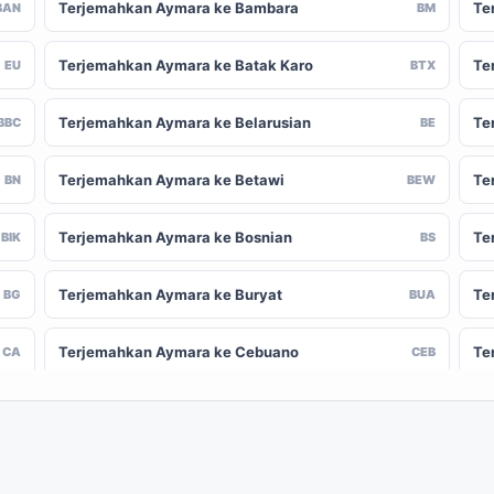
Terjemahkan Aymara ke Bambara
Te
BAN
BM
Terjemahkan Aymara ke Batak Karo
Te
EU
BTX
Terjemahkan Aymara ke Belarusian
Te
BBC
BE
Terjemahkan Aymara ke Betawi
Te
BN
BEW
Terjemahkan Aymara ke Bosnian
Te
BIK
BS
Terjemahkan Aymara ke Buryat
Te
BG
BUA
Terjemahkan Aymara ke Cebuano
Te
CA
CEB
Terjemahkan Aymara ke Chinese (Traditional)
Te
-CN
ZH-TW
Terjemahkan Aymara ke Crimean Tatar
Te
CO
CRH