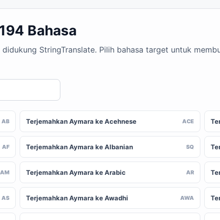
 194 Bahasa
 didukung StringTranslate. Pilih bahasa target untuk mem
Terjemahkan Aymara ke Acehnese
Te
AB
ACE
Terjemahkan Aymara ke Albanian
Te
AF
SQ
Terjemahkan Aymara ke Arabic
Te
AM
AR
Terjemahkan Aymara ke Awadhi
Te
AS
AWA