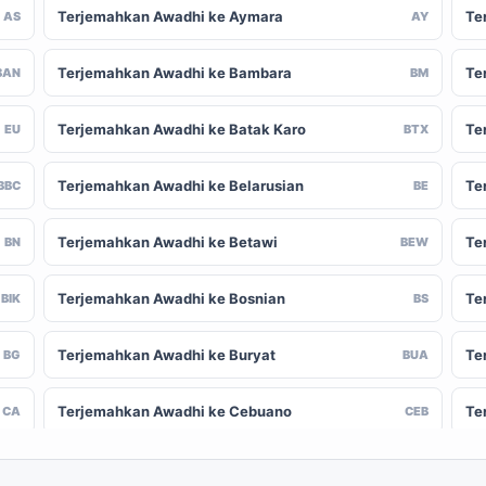
Terjemahkan Awadhi ke Aymara
Te
AS
AY
Terjemahkan Awadhi ke Bambara
Te
BAN
BM
Terjemahkan Awadhi ke Batak Karo
Te
EU
BTX
Terjemahkan Awadhi ke Belarusian
Te
BBC
BE
Terjemahkan Awadhi ke Betawi
Te
BN
BEW
Terjemahkan Awadhi ke Bosnian
Te
BIK
BS
Terjemahkan Awadhi ke Buryat
Te
BG
BUA
Terjemahkan Awadhi ke Cebuano
Te
CA
CEB
Terjemahkan Awadhi ke Chinese (Traditional)
Te
-CN
ZH-TW