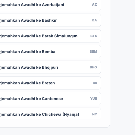
rjemahkan Awadhi ke Azerbaijani
AZ
rjemahkan Awadhi ke Bashkir
BA
rjemahkan Awadhi ke Batak Simalungun
BTS
rjemahkan Awadhi ke Bemba
BEM
rjemahkan Awadhi ke Bhojpuri
BHO
rjemahkan Awadhi ke Breton
BR
rjemahkan Awadhi ke Cantonese
YUE
rjemahkan Awadhi ke Chichewa (Nyanja)
NY
rjemahkan Awadhi ke Chuvash
CV