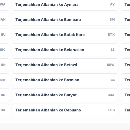
Terjemahkan Albanian ke Aymara
Te
AWA
AY
Terjemahkan Albanian ke Bambara
Te
BAN
BM
Terjemahkan Albanian ke Batak Karo
Te
EU
BTX
Terjemahkan Albanian ke Belarusian
Te
BBC
BE
Terjemahkan Albanian ke Betawi
Te
BN
BEW
Terjemahkan Albanian ke Bosnian
Te
BIK
BS
Terjemahkan Albanian ke Buryat
Te
BG
BUA
Terjemahkan Albanian ke Cebuano
Te
CA
CEB
Terjemahkan Albanian ke Chinese
Te
-CN
ZH-TW
(Traditional)