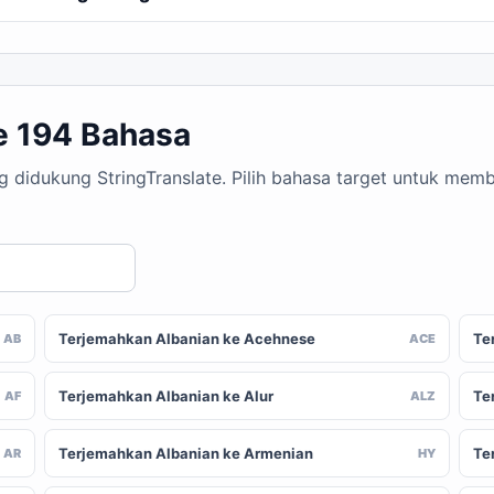
e 194 Bahasa
ng didukung StringTranslate. Pilih bahasa target untuk me
Terjemahkan Albanian ke Acehnese
Te
AB
ACE
Terjemahkan Albanian ke Alur
Te
AF
ALZ
Terjemahkan Albanian ke Armenian
Te
AR
HY